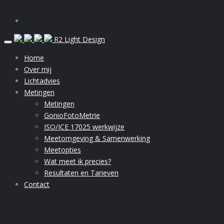
Skip
R2 Light Design
to
Home
content
Over mij
Lichtadvies
Metingen
Metingen
GonioFotoMetrie
ISO/ICE 17025 werkwijze
Meetomgeving & Samenwerking
Meetopties
Wat meet ik precies?
Resultaten en Tarieven
Contact
Eetcafé “De Dikke”